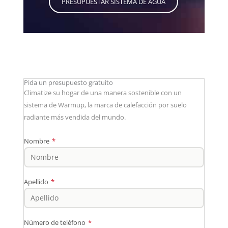
PRESUPUESTAR SISTEMA DE AGUA
Pida un presupuesto gratuito
Climatize su hogar de una manera sostenible con un
sistema de Warmup, la marca de calefacción por suelo
radiante más vendida del mundo.
Nombre
*
Apellido
*
Número de teléfono
*