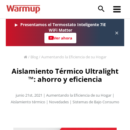
Ir
al
Main
contenido
Menu
▶
Presentamos el Termostato Inteligente 7iE
WiFi Matter
×
Ver ahora
/
Blog
/
Aumentando la Eficiencia de su Hogar
Aislamiento Térmico Ultralight
™: ahorro y eficiencia
junio 21st, 2021 |
Aumentando la Eficiencia de su Hogar
|
Aislamiento térmico
|
Novedades
|
Sistemas de Bajo Consumo