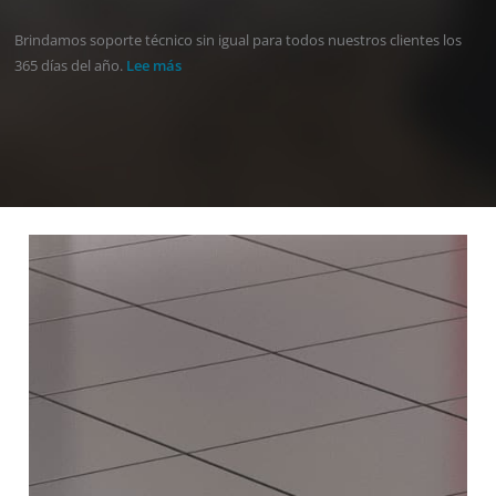
Brindamos soporte técnico sin igual para todos nuestros clientes los
365 días del año.
Lee más