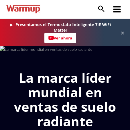
Ir
al
Main
contenido
Menu
▶
Presentamos el Termostato Inteligente 7iE WiFi
Matter
×
Ver ahora
La marca líder
mundial en
ventas de suelo
radiante