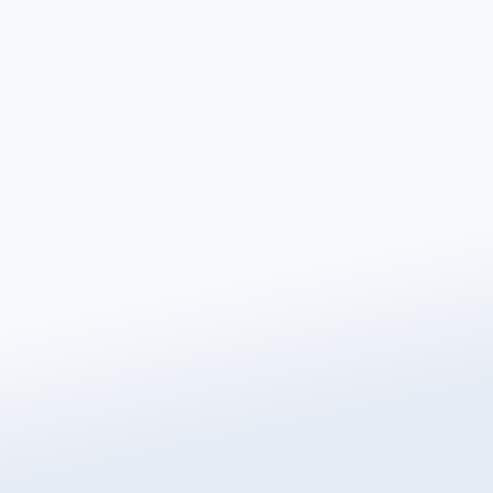
Apellido
*
Número de teléfono
*
Código Postal
*
Correo electrónico
*
¿Cuál es el revestimiento del suelo?
Área a Calefactar (m²)
*