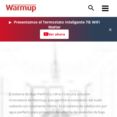
Ir
al
Main
contenido
Menu
▶
Presentamos el Termostato Inteligente 7iE WiFi
Matter
×
Ver ahora
Sistema de Bajo Perfil Vlo Ultra-12
El sistema de Bajo Perfil VLo Ultra-12 es una solución
innovadora de Warmup, que permite la instalación del suelo
radiante con solamente 18mm . Es el sistema de calefacción por
agua perfecto para proyectos de reforma de viviendas de baja