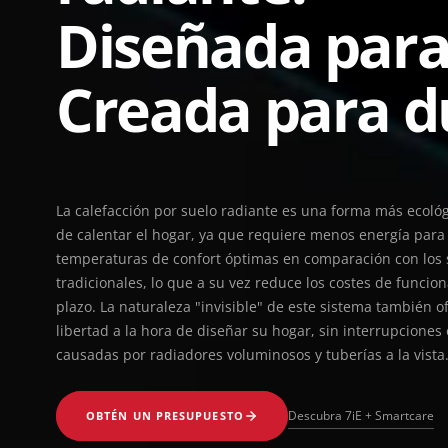
Diseñada par
Creada para d
La calefacción por suelo radiante es una forma más ecológi
de calentar el hogar, ya que requiere menos energía para 
temperaturas de confort óptimas en comparación con los 
tradicionales, lo que a su vez reduce los costes de funcio
plazo. La naturaleza "invisible" de este sistema también o
libertad a la hora de diseñar su hogar, sin interrupciones 
causadas por radiadores voluminosos y tuberías a la vista
Descubra 7iE + Smartcare
OBTÉN UN PRESUPUESTO