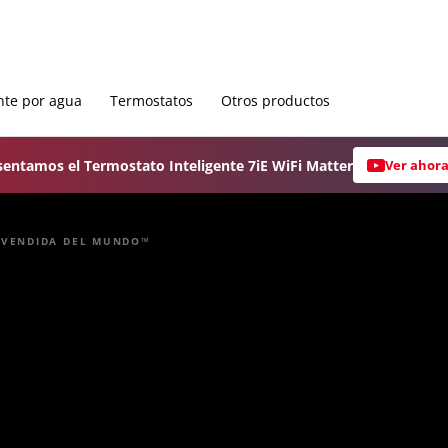
nte por agua
Termostatos
Otros productos
sentamos el Termostato Inteligente 7iE WiFi Matter
Ver ahor
S VENDIDA DEL MUNDO™