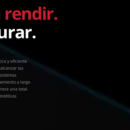
a
rendir.
urar.
ca y eficiente
alcanzar las
sistemas
namiento a largo
frece una total
estéticas
.