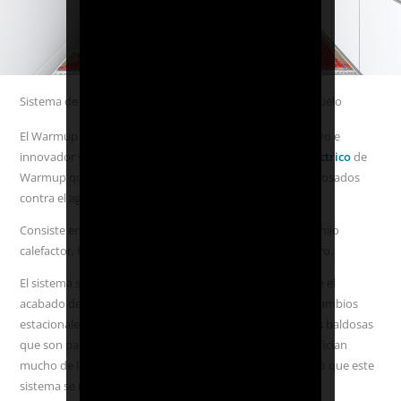
Sistema de desacoplamiento innovador que protege el suelo
El Warmup sistema de hilo radiante DCM-PRO es un nuevo e
innovador sistema de calefacción por
suelo radiante eléctrico
de
Warmup que ha demostrado proteger los suelos embaldosados
contra el agrietamiento.
Consiste en una membrana de desacoplamiento con un hilo
calefactor, facilita la instalación ahorrando tiempo y dinero.
El sistema se adapta a todos los tipos de suelos y protege el
acabado del suelo contra grietas y daños causados por cambios
estacionales de temperatura que afectan el subsuelo. Las baldosas
que son particularmente propensas a agrietarse se benefician
mucho de la membrana anti fractura del DCM-PRO, por lo que este
sistema se recomienda para instalaciones bajo baldosas.