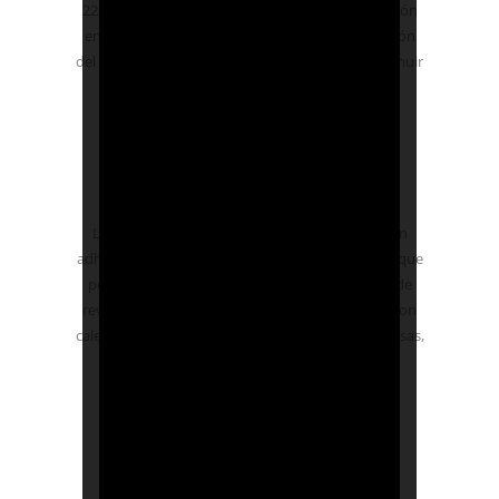
225 W/m, el sistema es perfecto para su instalación
en proyectos de potencia estándar. La disposición
del cable puede ajustarse para aumentar o disminuir
la cobertura y la potencia.
Para todos los tipos de suelos
La membrana del DCM-PRO puede cubrirse con
adhesivo flexible o compuesto autonivelante, lo que
permite calentar y proteger cualquier material de
revestimiento que esté certificado para su uso con
calefacción por suelo radiante. Esto incluye baldosas,
madera, vinilo y moqueta.
Dimensionamiento práctico