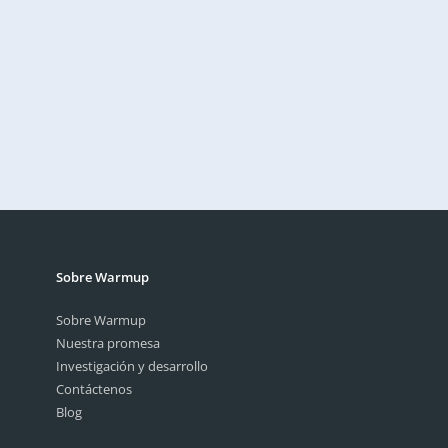
Subir archivos
o arrastrar aquí
Al marcar esta casilla, reconozco haber leído la política de
privacidad. Lea nuestra política de privacidad.
política de
privacidad.
Enviar
Sobre Warmup
Sobre Warmup
Nuestra promesa
Investigación y desarrollo
Contáctenos
Blog