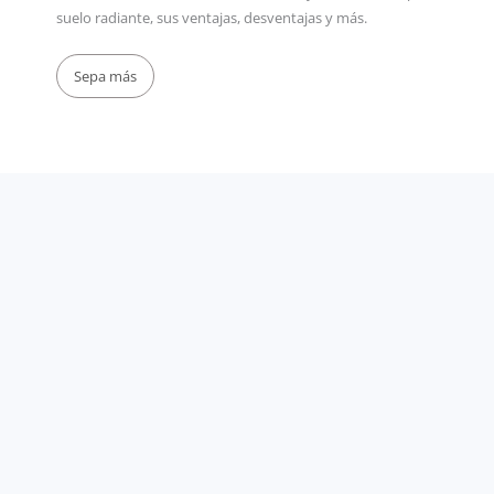
suelo radiante, sus ventajas, desventajas y más.
Sepa más
Pida un presupuesto gratuito
Climatize su hogar de una manera sostenible con un
sistema de Warmup, la marca de calefacción por suelo