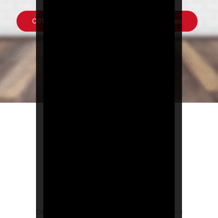
OBTENGA PRESUPUESTO
Mirar Video
Características principales
Ideal para proyectos de potencia estándar
Con una potencia calorífica flexible de 112,5 W/m a