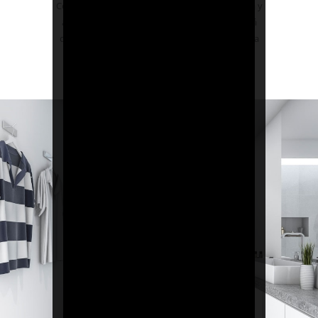
Con dos opciones de membrana -autoadhesiva y
adhesiva y con forro de vellón - DCM-PRO está
disponible en cómodos tamaños y permite una
instalación rápida y sin problemas.