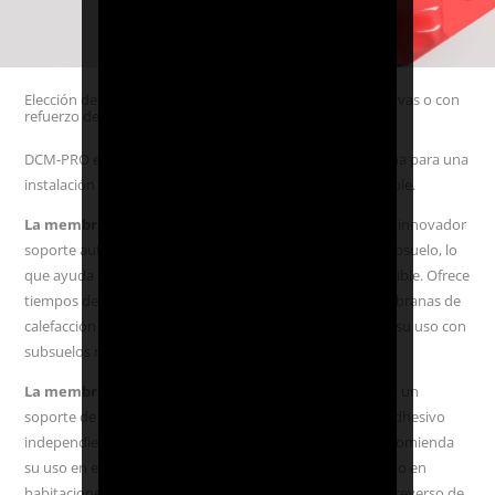
Elección de membranas de desacoplamiento: autoadhesivas o con
refuerzo de vellón
DCM-PRO está disponible con dos opciones de membrana para una
instalación de calefacción por suelo radiante personalizable.
La membrana DCM-PRO autoadhesiva
cuenta con un innovador
soporte autoadhesivo que se adhiere directamente al subsuelo, lo
que ayuda a mantener la altura del suelo lo más baja posible. Ofrece
tiempos de instalación un 40% más rápidos que las membranas de
calefacción por suelo radiante estándar y se recomienda su uso con
subsuelos nivelados y limpios.
La membrana DCM-PRO con soporte de vellón
utiliza un
soporte de vellón tradicional que requiere el uso de un adhesivo
independiente para adherir el sistema al subsuelo. Se recomienda
su uso en espacios más húmedos en los meses más fríos o en
habitaciones con subsuelos más rugosos. La opción con reverso de