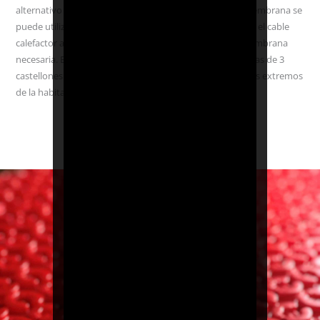
alternativo para aplicaciones sin desacoplamiento. La membrana se
puede utilizar como tiras de fijación de cables que fijarán el cable
calefactor al tiempo que reducen la cantidad total de membrana
necesaria. Basta con cortar la membrana en tiras de hileras de 3
castellones de profundidad y adherirlas al subsuelo en los extremos
de la habitación.