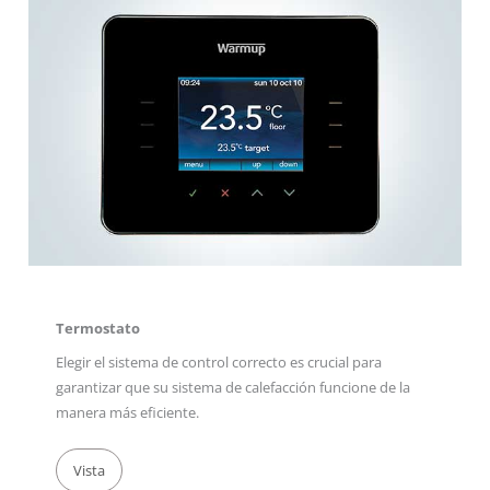
Termostato
Elegir el sistema de control correcto es crucial para
garantizar que su sistema de calefacción funcione de la
manera más eficiente.
Vista