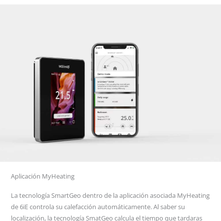
Aplicación MyHeating
La tecnología SmartGeo dentro de la aplicación asociada MyHeating
de 6iE controla su calefacción automáticamente. Al saber su
localización, la tecnología SmatGeo calcula el tiempo que tardaras