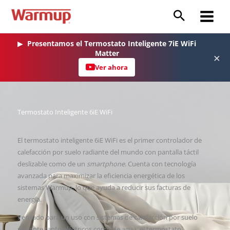
Ir
al
Main
contenido
Menu
▶
Presentamos el Termostato Inteligente 7iE WiFi
Matter
×
Ver ahora
Termostato Inteligente 6iE WiFi
El termostato inteligente 6iE WiFi es el primer controlador de
calefacción por suelo radiante del mundo con pantalla táctil
deslizable como de un
smartphone
. Cuenta con tecnología
avanzada para maximizar la eficiencia energética de los
sistemas Warmup, lo que ayuda a reducir sus facturas de
energía.
Pensado para un uso con sistemas de calefacción por suelo
radiante tanto eléctricos como de agua, el termostato