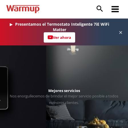
Ir
al
Main
contenido
Menu
▶
Presentamos el Termostato Inteligente 7iE WiFi
Matter
×
Ver ahora
Mejores servicios
Nos enorgullecemos de brindar el mejor servicio posible a todos
nuestros clientes.