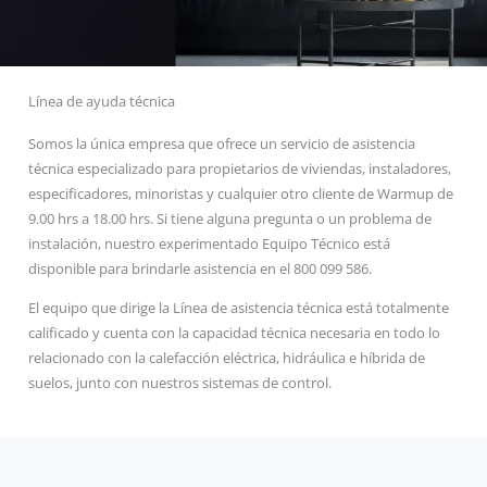
Línea de ayuda técnica
Somos la única empresa que ofrece un servicio de asistencia
técnica especializado para propietarios de viviendas, instaladores,
especificadores, minoristas y cualquier otro cliente de Warmup de
9.00 hrs a 18.00 hrs. Si tiene alguna pregunta o un problema de
instalación, nuestro experimentado Equipo Técnico está
disponible para brindarle asistencia en el 800 099 586.
El equipo que dirige la Línea de asistencia técnica está totalmente
calificado y cuenta con la capacidad técnica necesaria en todo lo
relacionado con la calefacción eléctrica, hidráulica e híbrida de
suelos, junto con nuestros sistemas de control.