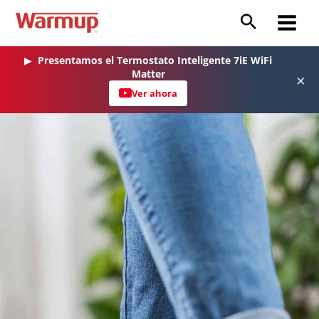
Ir
al
Main
contenido
Menu
▶
Presentamos el Termostato Inteligente 7iE WiFi
Matter
×
Ver ahora