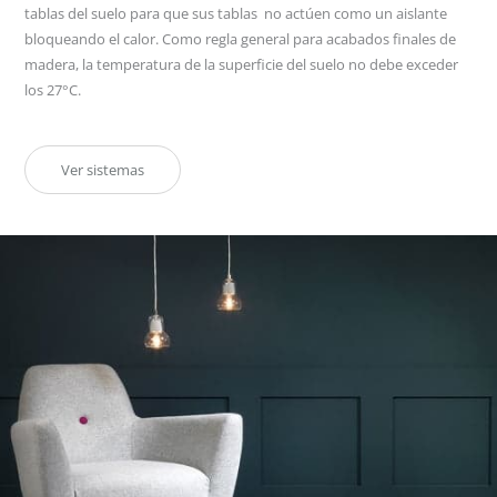
tablas del suelo para que sus tablas no actúen como un aislante
bloqueando el calor. Como regla general para acabados finales de
madera, la temperatura de la superficie del suelo no debe exceder
los 27°C.
Ver sistemas