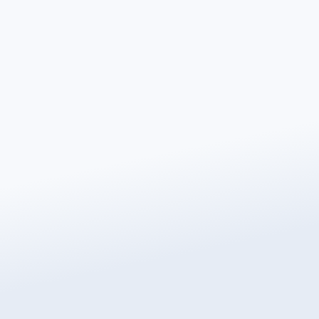
Número de teléfono
*
Código Postal
*
Correo electrónico
*
¿Cuál es el revestimiento del suelo?
Área a Calefactar (m²)
*