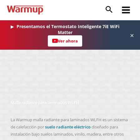
Ir
al
Main
contenido
Menu
▶
Presentamos el Termostato Inteligente 7iE WiFi
Matter
×
Ver ahora
Malla radiante para laminados WLFH
La Warmup malla radiante para laminados WLFH es un sistema
de calefacción por
suelo radiante eléctrico
diseñado para
instalación bajo suelos laminados, vinilo, madera, entre otros