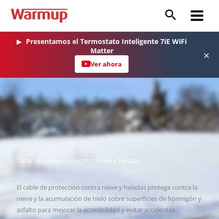
Ir
al
Main
contenido
Menu
▶
Presentamos el Termostato Inteligente 7iE WiFi
Matter
×
Ver ahora
Cable de protección contra nieve y heladas
El cable de protección contra nieve y heladas protege contra la
nieve y la acumulación de hielo sobre superficies de hormigón y
asfalto para mejorar la accesibilidad y evitar accidentes.