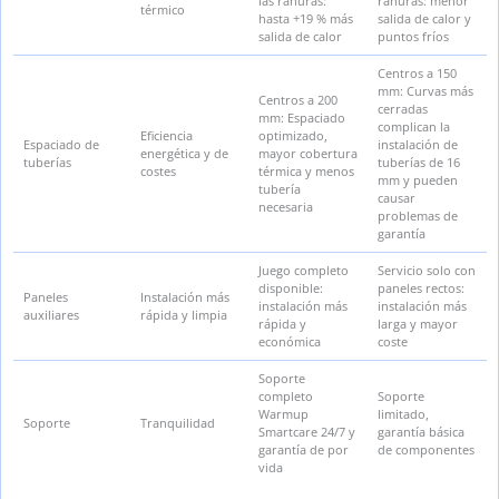
las ranuras:
ranuras: menor
térmico
hasta +19 % más
salida de calor y
salida de calor
puntos fríos
Centros a 150
mm: Curvas más
Centros a 200
cerradas
mm: Espaciado
complican la
Eficiencia
optimizado,
Espaciado de
instalación de
energética y de
mayor cobertura
tuberías
tuberías de 16
costes
térmica y menos
mm y pueden
tubería
causar
necesaria
problemas de
garantía
Juego completo
Servicio solo con
disponible:
paneles rectos:
Paneles
Instalación más
instalación más
instalación más
auxiliares
rápida y limpia
rápida y
larga y mayor
económica
coste
Soporte
completo
Soporte
Warmup
limitado,
Soporte
Tranquilidad
Smartcare 24/7 y
garantía básica
garantía de por
de componentes
vida