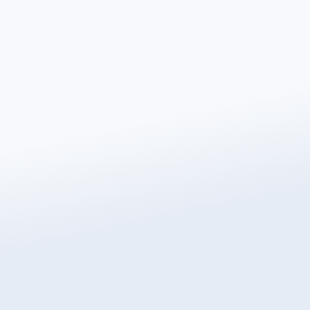
Número de teléfono
*
Código Postal
*
Correo electrónico
*
¿Cuál es el revestimiento del suelo?
Área a Calefactar (m²)
*
¿Desea un suelo radiante?
*
Eléctrico