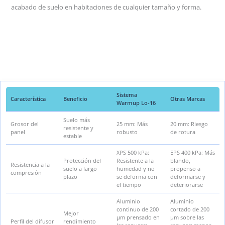
acabado de suelo en habitaciones de cualquier tamaño y forma.
Sistema
Característica
Beneficio
Otras Marcas
Warmup Lo-16
Suelo más
Grosor del
25 mm: Más
20 mm: Riesgo
resistente y
panel
robusto
de rotura
estable
XPS 500 kPa:
EPS 400 kPa: Más
Protección del
Resistente a la
blando,
Resistencia a la
suelo a largo
humedad y no
propenso a
compresión
plazo
se deforma con
deformarse y
el tiempo
deteriorarse
Aluminio
Aluminio
continuo de 200
cortado de 200
Mejor
µm prensado en
µm sobre las
Perfil del difusor
rendimiento