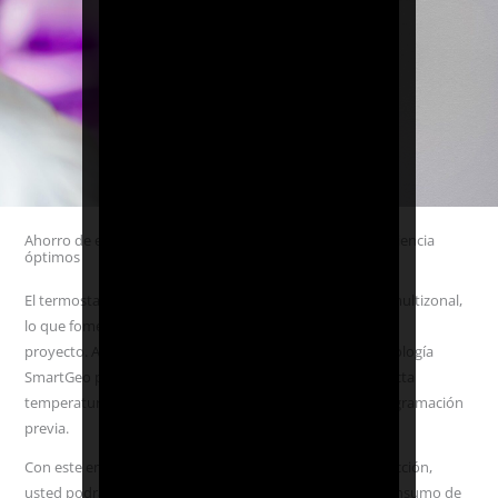
Ahorro de energía más inteligente para un Confort & Eficiencia
óptimos
El termostato inteligente 7iE WiFi Matter ofrece control multizonal,
lo que fomenta el ahorro energético en todo tipo de
proyecto. Además, el 7iE utiliza nuestra innovadora tecnología
SmartGeo para proporcionar calor automático y la perfecta
temperatura para su hogar. Todo sin ningún tipo de programación
previa.
Con este enfoque más eficiente en la gestión de la calefacción,
usted podrá disfrutar de una reducción del 25 % en el consumo de