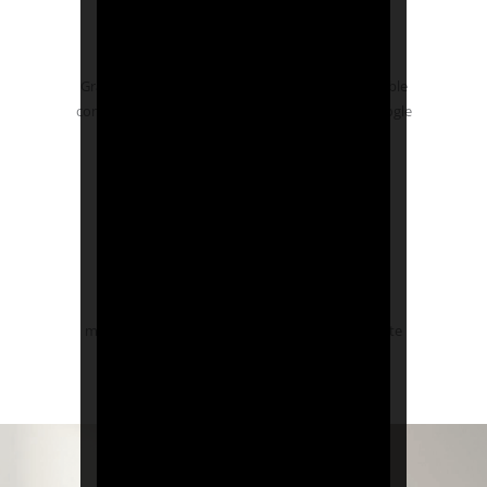
Domotización sin esfuerzo
Gracias a su tecnología Matter, el 7iE es compatible
con plataformas inteligentes como de Apple, Google
y Amazon .
Soporte experto en calefacción
Con su acceso a Smartcare, el 7iE facilita la
monitorización proactiva del sistema y el soporte
remoto.