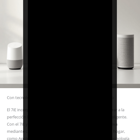
Con tecnología Matter para una conectividad sin esfuerzo
El 7iE incorpora la avanzada tecnología Matter para integrar a la
perfección la calefacción en el ecosistema de tu hogar inteligente.
Con el 7iE y Matter, puedes disfrutar de una calidez intuitiva
mediante cualquier dispositivo conectado a Matter en tu hogar,
como Apple Home, Google Home y Amazon Alexa. Esta tecnología