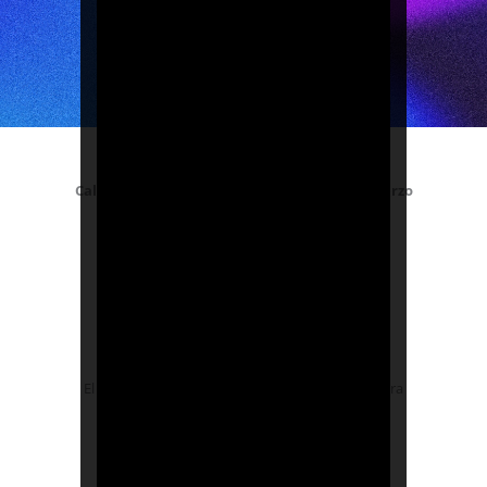
Calefacción inteligente & Conexión sin esfuerzo
Ahorros enérgetico más inteligentes
El 7iE ajusta automáticamente su calefacción para
maximizar la comodidad y la eficiencia.