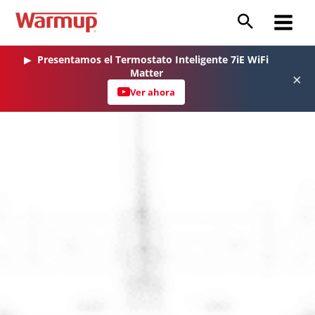
Ir
al
Main
contenido
Menu
▶
Presentamos el Termostato Inteligente 7iE WiFi
Matter
×
Ver ahora