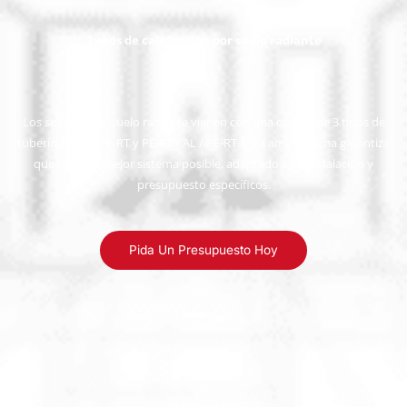
Tubos de calefacción por suelo radiante
Los sistemas de suelo radiante vienen con una opción de 3 tipos de
tubería; PEX-A, PE-RT y PE-RT / AL / PE-RT. Esta amplia gama garantiza
que tenga el mejor sistema posible, adaptado a su instalación y
presupuesto específicos.
Pida Un Presupuesto Hoy