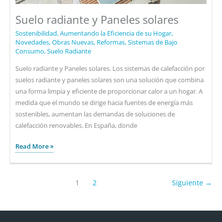
Suelo radiante y Paneles solares
Sostenibilidad
,
Aumentando la Eficiencia de su Hogar
,
Novedades
,
Obras Nuevas
,
Reformas
,
Sistemas de Bajo
Consumo
,
Suelo Radiante
Suelo radiante y Paneles solares. Los sistemas de calefacción por
suelos radiante y paneles solares son una solución que combina
una forma limpia y eficiente de proporcionar calor a un hogar. A
medida que el mundo se dirige hacia fuentes de energía más
sostenibles, aumentan las demandas de soluciones de
calefacción renovables. En España, donde
Suelo
Read More »
radiante
y
Paneles
1
2
Siguiente
→
solares