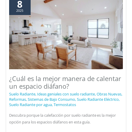
8
Bajo
2025
Perfil:
Sistema
Nexxa-
12
¿Cuál es la mejor manera de calentar
un espacio diáfano?
Suelo Radiante
,
Ideas geniales con suelo radiante
,
Obras Nuevas
,
Reformas
,
Sistemas de Bajo Consumo
,
Suelo Radiante Eléctrico
,
Suelo Radiante por agua
,
Termostatos
Descubra porque la calefacción por suelo radiante es la mejor
opción para los espacios diáfanos en esta guía.