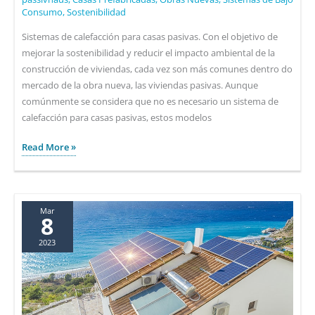
Consumo
,
Sostenibilidad
Sistemas de calefacción para casas pasivas. Con el objetivo de
mejorar la sostenibilidad y reducir el impacto ambiental de la
construcción de viviendas, cada vez son más comunes dentro do
mercado de la obra nueva, las viviendas pasivas. Aunque
comúnmente se considera que no es necesario un sistema de
calefacción para casas pasivas, estos modelos
Sistemas
Read More »
de
calefacción
para
casas
Mar
8
pasivas
2023