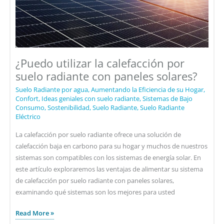
¿Puedo utilizar la calefacción por
suelo radiante con paneles solares?
Suelo Radiante por agua
,
Aumentando la Eficiencia de su Hogar
,
Confort
,
Ideas geniales con suelo radiante
,
Sistemas de Bajo
Consumo
,
Sostenibilidad
,
Suelo Radiante
,
Suelo Radiante
Eléctrico
La calefacción por suelo radiante ofrece una solución de
calefacción baja en carbono para su hogar y muchos de nuestros
sistemas son compatibles con los sistemas de energía solar. En
este artículo exploraremos las ventajas de alimentar su sistema
de calefacción por suelo radiante con paneles solares,
examinando qué sistemas son los mejores para usted
¿Puedo
Read More »
utilizar