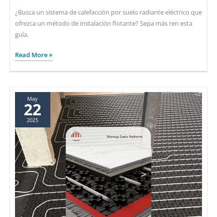
¿Busca un sistema de calefacción por suelo radiante eléctrico que
ofrezca un método de instalación flotante? Sepa más ren esta
guía.
Sistema
Read More »
de
Suelo
Radiante
para
May
22
tarimas
2025
flotantes:
Malla
WLFH