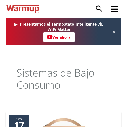
Ir
al
Main
contenido
Menu
▶
Presentamos el Termostato Inteligente 7iE
WiFi Matter
×
Ver ahora
Sistemas de Bajo
Consumo
Sep
17