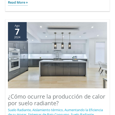
¿Por
Read More »
qué
el
suelo
radiante
Ago
7
por
2024
agua
es
un
sistema
de
climatización
sostenible?
¿Cómo ocurre la producción de calor
por suelo radiante?
Suelo Radiante
,
Aislamiento térmico
,
Aumentando la Eficiencia
de su Hogar
,
Sistemas de Bajo Consumo
,
Suelo Radiante