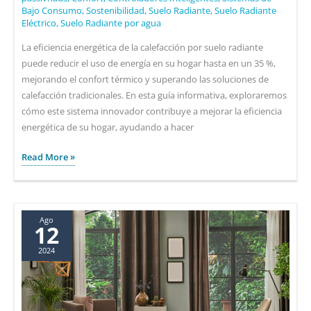
Bajo Consumo
,
Sostenibilidad
,
Suelo Radiante
,
Suelo Radiante
Eléctrico
,
Suelo Radiante por agua
La eficiencia energética de la calefacción por suelo radiante
puede reducir el uso de energía en su hogar hasta en un 35 %,
mejorando el confort térmico y superando las soluciones de
calefacción tradicionales. En esta guía informativa, exploraremos
cómo este sistema innovador contribuye a mejorar la eficiencia
energética de su hogar, ayudando a hacer
Entendiendo
Read More »
la
eficiencia
energética
generada
Ago
12
pela
2024
calefacción
por
suelo
radiante