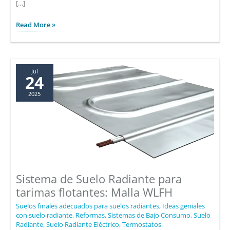
[…]
¿Es
Read More »
Warmup
una
empresa
sostenible?
Jul
24
Entendiendo
2025
las
certificaciones
EcoVadis
para
la
sostenibilidad
corporativa
Sistema de Suelo Radiante para
tarimas flotantes: Malla WLFH
Suelos finales adecuados para suelos radiantes
,
Ideas geniales
con suelo radiante
,
Reformas
,
Sistemas de Bajo Consumo
,
Suelo
Radiante
,
Suelo Radiante Eléctrico
,
Termostatos