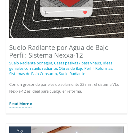
Suelo Radiante por Agua de Bajo
Perfil: Sistema Nexxa-12
Suelo Radiante por agua
,
Casas pasivas / passivhaus
,
Ideas
geniales con suelo radiante
,
Obras de Bajo Perfil
,
Reformas
,
Sistemas de Bajo Consumo
,
Suelo Radiante
Con un grosor de paneles de solamente 22 mm, el sistema VLo
Nexxa-12 es ideal para cualquier reforma.
Suelo
Read More »
Radiante
por
Agua
de
May