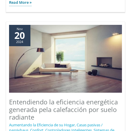
¿Cuál
Read More »
es
la
mejor
manera
Nov
20
de
2024
calentar
un
espacio
diáfano?
Entendiendo la eficiencia energética
generada pela calefacción por suelo
radiante
Aumentando la Eficiencia de su Hogar
,
Casas pasivas /
passivhaus
,
Confort
,
Controladores Inteligentes
,
Sistemas de