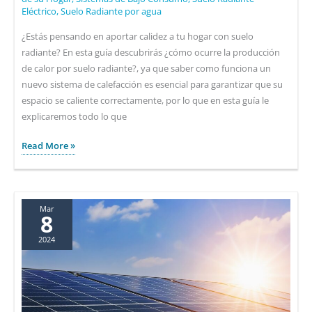
Eléctrico
,
Suelo Radiante por agua
¿Estás pensando en aportar calidez a tu hogar con suelo
radiante? En esta guía descubrirás ¿cómo ocurre la producción
de calor por suelo radiante?, ya que saber como funciona un
nuevo sistema de calefacción es esencial para garantizar que su
espacio se caliente correctamente, por lo que en esta guía le
explicaremos todo lo que
¿Cómo
Read More »
ocurre
la
producción
de
Mar
8
calor
2024
por
suelo
radiante?