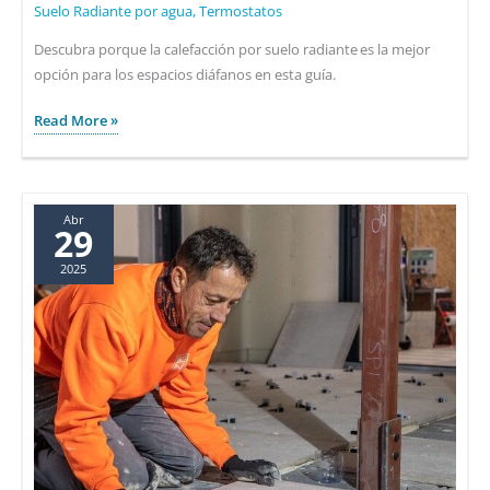
Suelo Radiante por agua
,
Termostatos
Descubra porque la calefacción por suelo radiante es la mejor
opción para los espacios diáfanos en esta guía.
¿Cuál
Read More »
es
la
mejor
manera
Abr
29
de
2025
calentar
un
espacio
diáfano?