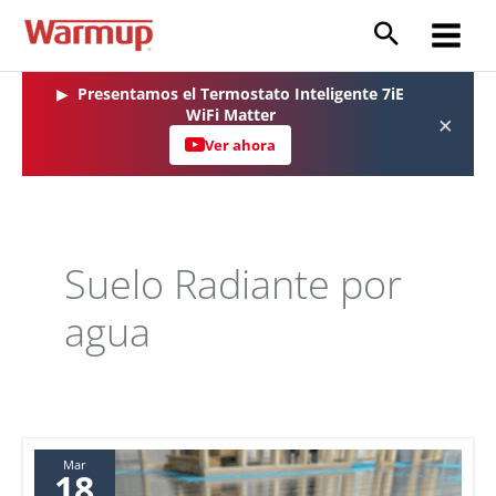
Ir
al
Main
contenido
Menu
▶
Presentamos el Termostato Inteligente 7iE
WiFi Matter
×
Ver ahora
Suelo Radiante por
agua
Mar
18