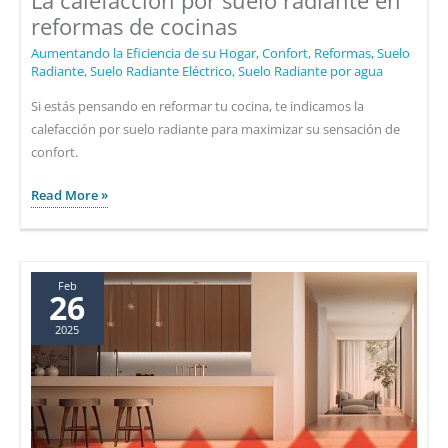
La calefacción por suelo radiante en
reformas de cocinas
Aumentando la Eficiencia de su Hogar
,
Confort
,
Reformas
,
Suelo
Radiante
,
Suelo Radiante Eléctrico
,
Suelo Radiante por agua
Si estás pensando en reformar tu cocina, te indicamos la
calefacción por suelo radiante para maximizar su sensación de
confort.
La
Read More »
calefacción
por
suelo
radiante
Feb
26
en
2025
reformas
de
cocinas