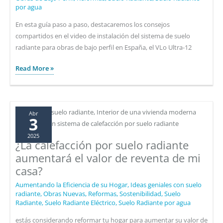
por agua
En esta guía paso a paso, destacaremos los consejos
compartidos en el video de instalación del sistema de suelo
radiante para obras de bajo perfil en España, el VLo Ultra-12
Guía
Read More »
en
vídeo:
¿Cómo
instalar
Abr
3
el
2025
sistema
¿La calefacción por suelo radiante
de
aumentará el valor de reventa de mi
suelo
casa?
radiante
Vlo
Aumentando la Eficiencia de su Hogar
,
Ideas geniales con suelo
radiante
,
Obras Nuevas
,
Reformas
,
Sostenibilidad
,
Suelo
Ultra-
Radiante
,
Suelo Radiante Eléctrico
,
Suelo Radiante por agua
12?
estás considerando reformar tu hogar para aumentar su valor de