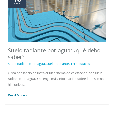
2026
Suelo radiante por agua: ¿qué debo
saber?
Suelo Radiante por agua
,
Suelo Radiante
,
Termostatos
¿Está pensando en instalar un sistema de calefacción por suelo
radiante por agua? Obtenga más información sobre los sistemas
hidrónicos.
Suelo
Read More »
radiante
por
agua: