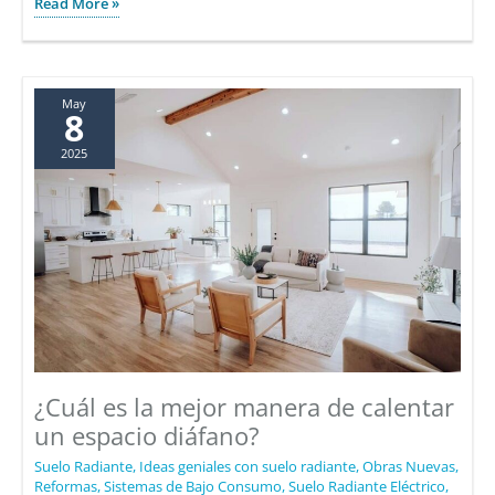
Suelo
Read More »
Radiante
por
Agua
de
May
8
Bajo
2025
Perfil:
Sistema
Nexxa-
12
¿Cuál es la mejor manera de calentar
un espacio diáfano?
Suelo Radiante
,
Ideas geniales con suelo radiante
,
Obras Nuevas
,
Reformas
,
Sistemas de Bajo Consumo
,
Suelo Radiante Eléctrico
,