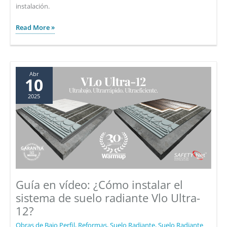
instalación.
¿Cuánto
Read More »
cuesta
instalar
un
suelo
Abr
10
radiante
2025
por
agua?
Precio
del
suelo
radiante por agua
Guía en vídeo: ¿Cómo instalar el
sistema de suelo radiante Vlo Ultra-
12?
Obras de Bajo Perfil
,
Reformas
,
Suelo Radiante
,
Suelo Radiante