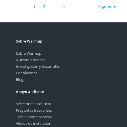
diferencias
1
2
…
4
Siguiente
→
entre
las
estufas
de
convección
Sobre Warmup
y
la
Sobre Warmup
calefacción
Nuestra promesa
radiante?
Investigación y desarrollo
Contáctenos
Blog
Apoyo al cliente
Selector de producto
Preguntas frecuentes
Trabaje con nosotros
Videos de instalación