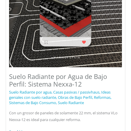
Suelo Radiante por Agua de Bajo
Perfil: Sistema Nexxa-12
Suelo Radiante por agua
,
Casas pasivas / passivhaus
,
Ideas
geniales con suelo radiante
,
Obras de Bajo Perfil
,
Reformas
,
Sistemas de Bajo Consumo
,
Suelo Radiante
Con un grosor de paneles de solamente 22 mm, el sistema VLo
Nexxa-12 es ideal para cualquier reforma.