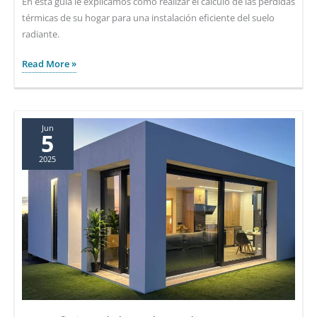
En esta guía le explicamos como realizar el calculo de las pérdidas
térmicas de su hogar para una instalación eficiente del suelo
radiante.
Guía
Read More »
práctica
para
calcular
las
Jun
5
pérdidas
2025
térmicas
de
mi
casa
y
mejorar
la
eficiencia
del
suelo