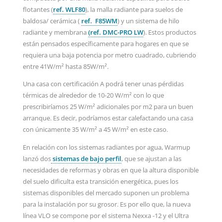
flotantes (
ref. WLF80
), la malla radiante para suelos de
baldosa/ cerámica (
ref. F85WM
) y un sistema de hilo
radiante y membrana
(ref. DMC-PRO LW
). Estos productos
están pensados específicamente para hogares en que se
requiera una baja potencia por metro cuadrado, cubriendo
entre 41W/m² hasta 85W/m².
Una casa con certificación A podrá tener unas pérdidas
térmicas de alrededor de 10-20 W/m² con lo que
prescribiríamos 25 W/m² adicionales por m2 para un buen
arranque. Es decir, podríamos estar calefactando una casa
con únicamente 35 W/m² a 45 W/m² en este caso.
En relación con los sistemas radiantes por agua, Warmup
lanzó dos
sistemas de bajo perfil
, que se ajustan a las
necesidades de reformas y obras en que la altura disponible
del suelo dificulta esta transición energética, pues los
sistemas disponibles del mercado suponen un problema
para la instalación por su grosor. Es por ello que, la nueva
línea VLO se compone por el sistema Nexxa -12 y el Ultra