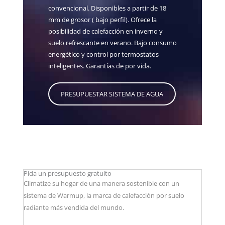
convencional. Disponibles a partir de 18
mm de grosor ( bajo perfil). Ofrece la
posibilidad de calefacción en inverno y
suelo refrescante en verano. Bajo consumo
energético y control por termostatos
inteligentes. Garantías de por vida.
PRESUPUESTAR SISTEMA DE AGUA
Pida un presupuesto gratuito
Climatize su hogar de una manera sostenible con un
sistema de Warmup, la marca de calefacción por suelo
radiante más vendida del mundo.