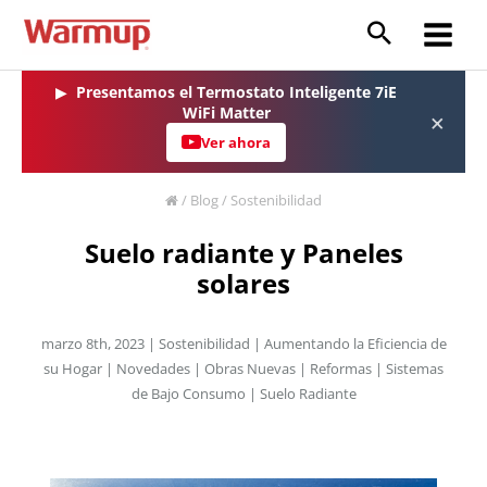
Ir
al
Main
contenido
Menu
▶
Presentamos el Termostato Inteligente 7iE
WiFi Matter
×
Ver ahora
/
Blog
/
Sostenibilidad
Suelo radiante y Paneles
solares
marzo 8th, 2023 |
Sostenibilidad
|
Aumentando la Eficiencia de
su Hogar
|
Novedades
|
Obras Nuevas
|
Reformas
|
Sistemas
de Bajo Consumo
|
Suelo Radiante