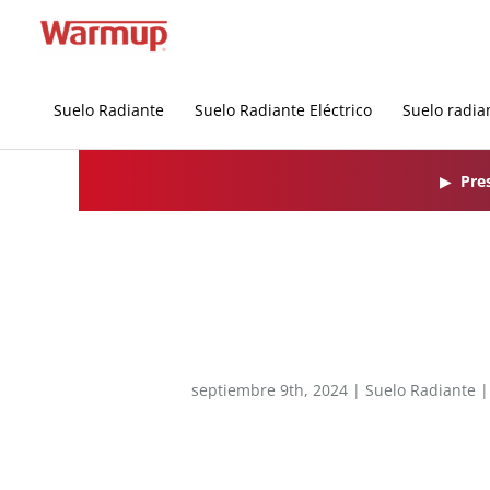
Ir
al
contenido
Suelo Radiante
Suelo Radiante Eléctrico
Suelo radia
▶
Pre
septiembre 9th, 2024 |
Suelo Radiante