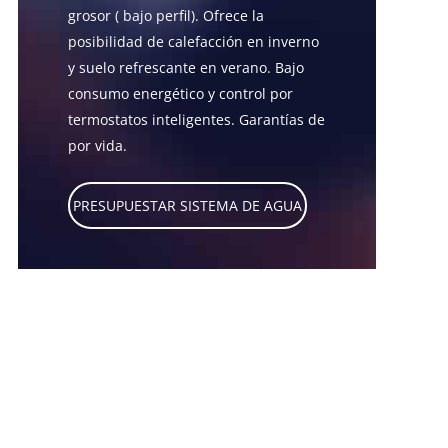
grosor ( bajo perfil). Ofrece la
posibilidad de calefacción en inverno
y suelo refrescante en verano. Bajo
consumo energético y control por
termostatos inteligentes. Garantías de
por vida.
PRESUPUESTAR SISTEMA DE AGUA