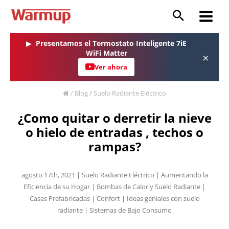
Ir
al
Main
contenido
Menu
▶
Presentamos el Termostato Inteligente 7iE
WiFi Matter
×
Ver ahora
/
Blog
/
Suelo Radiante Eléctrico
¿Como quitar o derretir la nieve
o hielo de entradas , techos o
rampas?
agosto 17th, 2021 |
Suelo Radiante Eléctrico
|
Aumentando la
Eficiencia de su Hogar
|
Bombas de Calor y Suelo Radiante
|
Casas Prefabricadas
|
Confort
|
Ideas geniales con suelo
radiante
|
Sistemas de Bajo Consumo