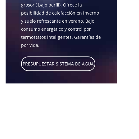
grosor ( bajo perfil). Ofrece la
posibilidad de calefacción en inverno
y suelo refrescante en verano. Bajo
consumo energético y control por
termostatos inteligentes. Garantías de
por vida.
PRESUPUESTAR SISTEMA DE AGUA