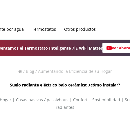
nte por agua
Termostatos
Otros productos
sentamos el Termostato Inteligente 7iE WiFi Matter
Ver ahor
/
Blog
/
Aumentando la Eficiencia de su Hogar
Suelo radiante eléctrico bajo cerámica: ¿cómo instalar?
 Hogar
|
Casas pasivas / passivhaus
|
Confort
|
Sostenibilidad
|
Su
radiantes