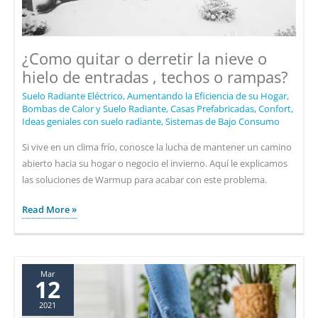
¿Como quitar o derretir la nieve o
hielo de entradas , techos o rampas?
Suelo Radiante Eléctrico
,
Aumentando la Eficiencia de su Hogar
,
Bombas de Calor y Suelo Radiante
,
Casas Prefabricadas
,
Confort
,
Ideas geniales con suelo radiante
,
Sistemas de Bajo Consumo
Si vive en un clima frío, conosce la lucha de mantener un camino
abierto hacia su hogar o negocio el invierno. Aquí le explicamos
las soluciones de Warmup para acabar con este problema.
¿Como
Read More »
quitar
o
derretir
la
Mar
12
nieve
2021
o