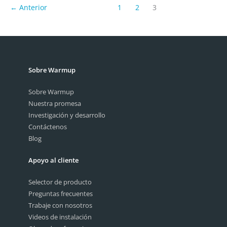
Radiadores
←
Anterior
1
2
3
¡
principales
diferencias!
Sobre Warmup
Sobre Warmup
Nuestra promesa
Investigación y desarrollo
Contáctenos
Blog
Apoyo al cliente
Selector de producto
Preguntas frecuentes
Trabaje con nosotros
Videos de instalación