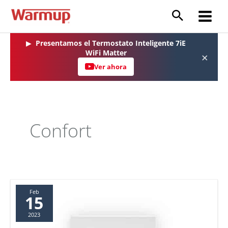
Ir
al
Main
contenido
Menu
▶
Presentamos el Termostato Inteligente 7iE
WiFi Matter
×
Ver ahora
Confort
Feb
15
2023