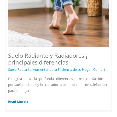
hielo
de
entradas
,
techos
o
rampas?
Suelo Radiante y Radiadores ¡
principales diferencias!
Suelo Radiante
,
Aumentando la Eficiencia de su Hogar
,
Confort
Esta guía analiza las profundas diferencias entre la calefacción
por suelo radiante y los radiadores como sistema de calefacción
para su hogar.
Suelo
Read More »
Radiante
y