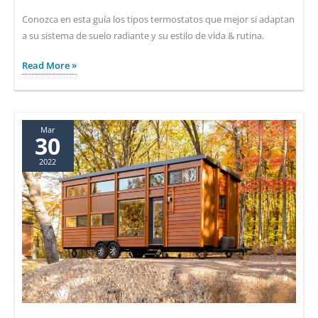
Conozca en esta guía los tipos termostatos que mejor si adaptan
a su sistema de suelo radiante y su estilo de vida & rutina.
Mejores
Read More »
termostatos
para
suelo
radiante
Mar
30
2022