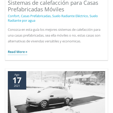
Sistemas de calefacción para Casas
Prefabricadas Móviles
Confort
,
Casas Prefabricadas
,
Suelo Radiante Eléctrico
,
Suelo
Radiante por agua
Conozca en esta guía los mejores sistemas de calefacción para
una casas prefabricadas, sea ella móviles o no, estas casas son
alternativas de vivendas versátiles y economicas.
Sistemas
Read More »
de
calefacción
para
Casas
Ago
17
Prefabricadas
2021
Móviles