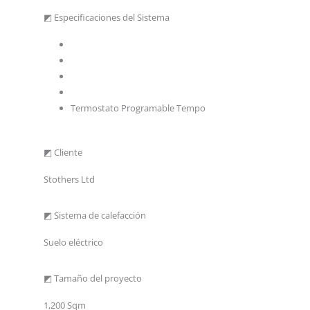
◩ Especificaciones del Sistema
Malla radiante SPM
Malla radiante WLFH
Aislamiento Flexible
Revestimiento dual
Termostato Programable Tempo
◩ Cliente
Stothers Ltd
◩ Sistema de calefacción
Suelo eléctrico
◩ Tamaño del proyecto
1,200 Sqm