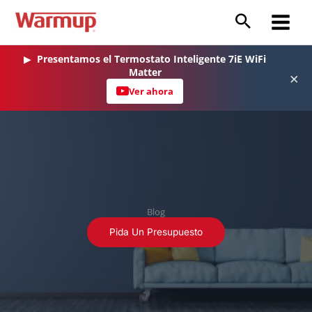
Ir
al
Main
contenido
Menu
▶
Presentamos el Termostato Inteligente 7iE WiFi
Matter
×
Ver ahora
Blog
Pida Un Presupuesto