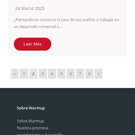
24 Marzo 2025
¿Pensando en construir la casa de sus sueños o trabajar en
un desarrollo comercial o…
Leer Más
«
1
2
3
4
5
6
7
8
»
Sobre Warmup
Sobre Warmup
Nuestra promesa
Investigación y desarrollo