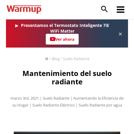
Ir
al
Main
contenido
Menu
▶
Presentamos el Termostato Inteligente 7iE
WiFi Matter
×
Ver ahora
/
Blog
/
Suelo Radiante
Mantenimiento del suelo
radiante
marzo 3rd, 2021 |
Suelo Radiante
|
Aumentando la Eficiencia de
su Hogar
|
Suelo Radiante Eléctrico
|
Suelo Radiante por agua