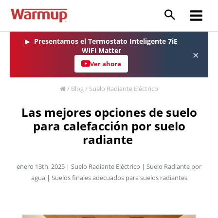
Ir
al
Main
contenido
Menu
▶
Presentamos el Termostato Inteligente 7iE
WiFi Matter
×
Ver ahora
/
Blog
/
Suelo Radiante Eléctrico
Las mejores opciones de suelo
para calefacción por suelo
radiante
enero 13th, 2025 |
Suelo Radiante Eléctrico
|
Suelo Radiante por
agua
|
Suelos finales adecuados para suelos radiantes