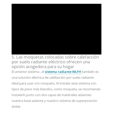
5. Las moquetas colocadas sobre calefacción
por suelo radiante eléctrico ofrecen una
opción acogedora para su hogar
El anterior sistema , el
sistema radiante WLFH
también es
una solución eléctrica de calefacción por suelo radiante
ideal para usar con moqueta. Al instalar este sistema con
tipos de pisos más blandos, como moqueta, se recomienda
instalarlo junto con dos capas de materiales aislantes:
nuestra base aislante y nuestro sistema de superposición
doble.