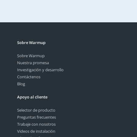
Al marcar esta casilla, reconozco haber leído la política de
privacidad. Lea nuestra política de privacidad.
política de
privacidad.
Enviar
Sobre Warmup
Sobre Warmup
Nuestra promesa
Investigación y desarrollo
Contáctenos
Blog
Apoyo al cliente
Selector de producto
Preguntas frecuentes
Trabaje con nosotros
Videos de instalación