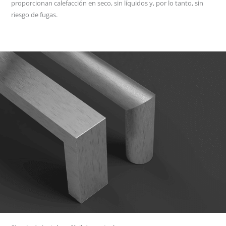
proporcionan calefacción en seco, sin líquidos y, por lo tanto, sin
riesgo de fugas.