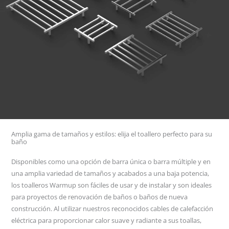
Amplia gama de tamaños y estilos: elija el toallero perfecto para su
baño
Disponibles como una opción de barra única o barra múltiple y en
una amplia variedad de tamaños y acabados a una baja potencia,
los toalleros Warmup son fáciles de usar y de instalar y son ideales
para proyectos de renovación de baños o baños de nueva
construcción. Al utilizar nuestros reconocidos cables de calefacción
eléctrica para proporcionar calor suave y radiante a sus toallas,