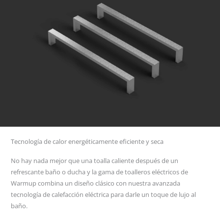
Tecnología de calor energéticamente eficiente y seca
No hay nada mejor que una toalla caliente después de un
refrescante baño o ducha y la gama de toalleros eléctricos de
Warmup combina un diseño clásico con nuestra avanzada
tecnología de calefacción eléctrica para darle un toque de lujo al
baño.