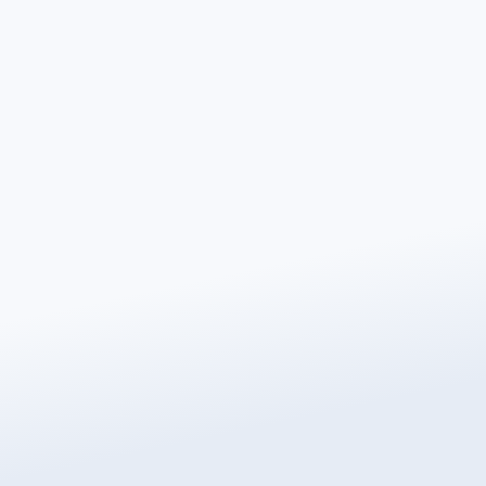
Apellido
*
Número de teléfono
*
Código Postal
*
Correo electrónico
*
¿Cuál es el revestimiento del suelo?