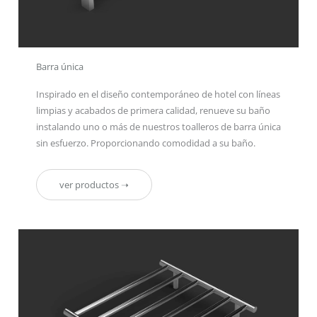
Barra única
Inspirado en el diseño contemporáneo de hotel con líneas
limpias y acabados de primera calidad, renueve su baño
instalando uno o más de nuestros toalleros de barra única
sin esfuerzo. Proporcionando comodidad a su baño.
ver productos ➝