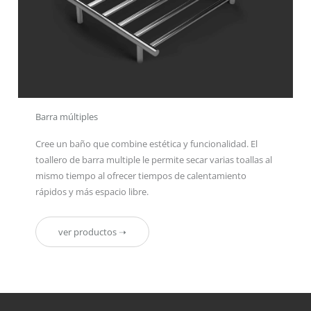
Barra múltiples
Cree un baño que combine estética y funcionalidad. El
toallero de barra multiple le permite secar varias toallas al
mismo tiempo al ofrecer tiempos de calentamiento
rápidos y más espacio libre.
ver productos ➝