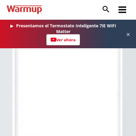
Ir
al
Main
contenido
Menu
▶
Presentamos el Termostato Inteligente 7iE WiFi
Matter
×
Ver ahora